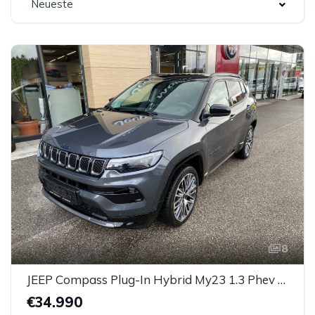
Neueste
8
JEEP Compass Plug-In Hybrid My23 1.3 Phev At 4xe *AHK*
€34.990