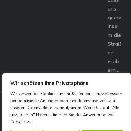
uns
geme
insa
m die
Straß
en
erob
ern…
Wir schätzen Ihre Privatsphäre
Wir verwenden Cookies, um Ihr Surferlebnis zu verbessern,
personalisierte Anzeigen oder Inhalte einzusetzen und
© E&S Motors GmbH,
unseren Datenverkehr zu analysieren. Wenn Sie auf „Alle
akzeptieren" klicken, stimmen Sie der Anwendung von
Linzer Straße 83 4240
Cookies zu.
Freistadt