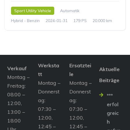
Sport Utility Vehicle
Automatik
Hybrid - Benzin
2024-01-31
179 PS
20.000 km
Werksta
Ersatztei
Verkauf
Aktuelle
tt
le
Montag –
Beiträge
Montag –
Montag –
Freitag:
Donnerst
Donnerst
08:00 –
***
ag:
ag:
12:00,
erfol
07:30 –
07:30 –
13:00 –
greic
12:00,
12:00,
18:00
h
12:45 –
12:45 –
Uhr