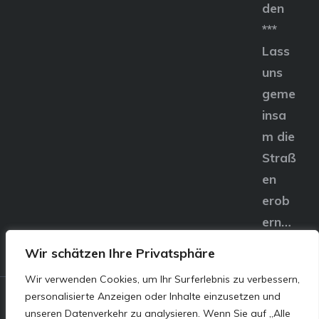
den
***
Lass
uns
geme
insa
m die
Straß
en
erob
ern…
Wir schätzen Ihre Privatsphäre
Wir verwenden Cookies, um Ihr Surferlebnis zu verbessern,
personalisierte Anzeigen oder Inhalte einzusetzen und
© E&S Motors GmbH,
unseren Datenverkehr zu analysieren. Wenn Sie auf „Alle