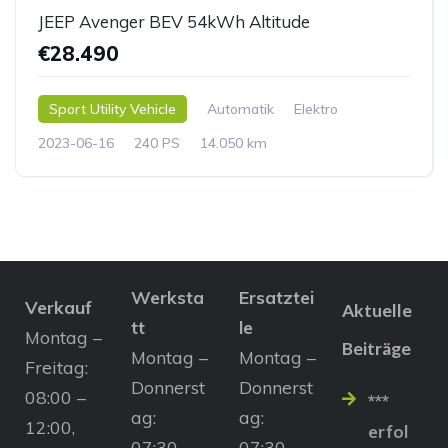
JEEP Avenger BEV 54kWh Altitude
€28.490
Sport Utility Vehicle
Automatik
Elektro
2023-06-16
240 PS
14.050 km
Werksta
Ersatztei
Verkauf
Aktuelle
tt
le
Montag –
Beiträge
Montag –
Montag –
Freitag:
Donnerst
Donnerst
08:00 –
***
ag:
ag:
12:00,
erfol
07:30 –
07:30 –