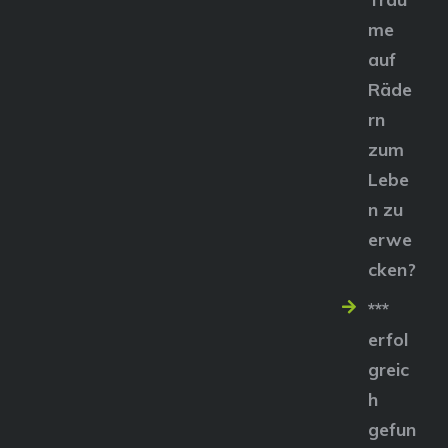
me
auf
Räde
rn
zum
Lebe
n zu
erwe
cken?
***
erfol
greic
h
gefun