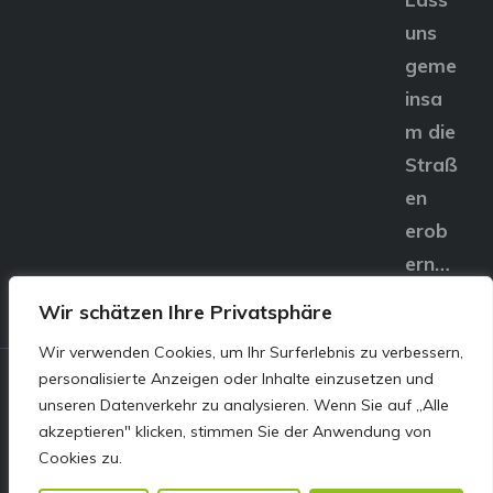
uns
geme
insa
m die
Straß
en
erob
ern…
Wir schätzen Ihre Privatsphäre
Wir verwenden Cookies, um Ihr Surferlebnis zu verbessern,
personalisierte Anzeigen oder Inhalte einzusetzen und
© E&S Motors GmbH,
unseren Datenverkehr zu analysieren. Wenn Sie auf „Alle
akzeptieren" klicken, stimmen Sie der Anwendung von
Linzer Straße 83 4240
Cookies zu.
Freistadt