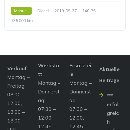
Manuell
Diesel
2019-09-27
140 PS
135.000 km
Werksta
Ersatztei
Verkauf
Aktuelle
tt
le
Montag –
Beiträge
Montag –
Montag –
Freitag:
Donnerst
Donnerst
08:00 –
***
ag:
ag:
12:00,
erfol
07:30 –
07:30 –
13:00 –
greic
12:00,
12:00,
18:00
h
12:45 –
12:45 –
Uhr