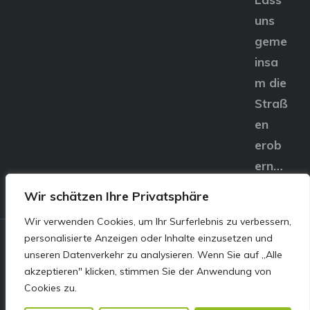
uns
geme
insa
m die
Straß
en
erob
ern…
Wir schätzen Ihre Privatsphäre
Wir verwenden Cookies, um Ihr Surferlebnis zu verbessern,
personalisierte Anzeigen oder Inhalte einzusetzen und
© E&S Motors GmbH,
unseren Datenverkehr zu analysieren. Wenn Sie auf „Alle
akzeptieren" klicken, stimmen Sie der Anwendung von
Linzer Straße 83 4240
Cookies zu.
Freistadt