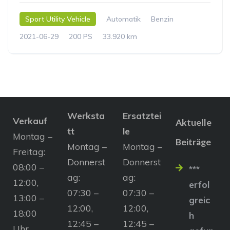
Sport Utility Vehicle
Automatik
Benzin
2021-06-29
200 PS
33.920 km
Werksta
Ersatztei
Verkauf
Aktuelle
tt
le
Montag –
Beiträge
Montag –
Montag –
Freitag:
Donnerst
Donnerst
08:00 –
***
ag:
ag:
12:00,
erfol
07:30 –
07:30 –
13:00 –
greic
12:00,
12:00,
18:00
h
12:45 –
12:45 –
Uhr