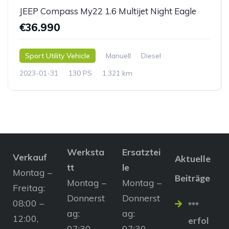
JEEP Compass My22 1.6 Multijet Night Eagle
€36.990
Sport Utility Vehicle
Manuell
Diesel
2023-01-31
130 PS
1.321 km
Werksta
Ersatztei
Verkauf
Aktuelle
tt
le
Montag –
Beiträge
Montag –
Montag –
Freitag:
Donnerst
Donnerst
08:00 –
***
ag:
ag:
12:00,
erfol
07:30 –
07:30 –