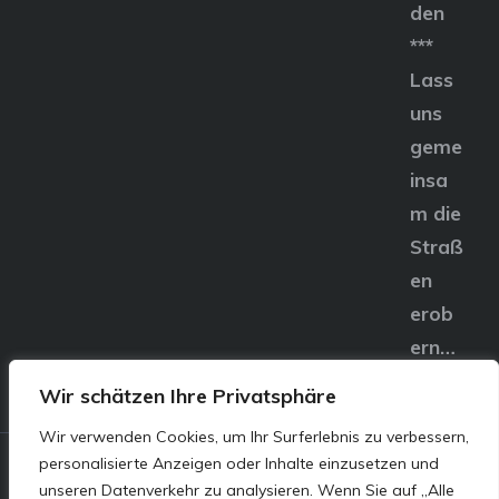
den
***
Lass
uns
geme
insa
m die
Straß
en
erob
ern…
Wir schätzen Ihre Privatsphäre
Wir verwenden Cookies, um Ihr Surferlebnis zu verbessern,
personalisierte Anzeigen oder Inhalte einzusetzen und
© E&S Motors GmbH,
unseren Datenverkehr zu analysieren. Wenn Sie auf „Alle