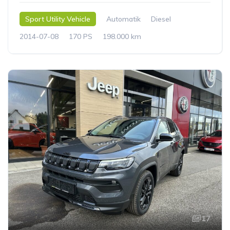
Sport Utility Vehicle
Automatik
Diesel
2014-07-08
170 PS
198.000 km
17