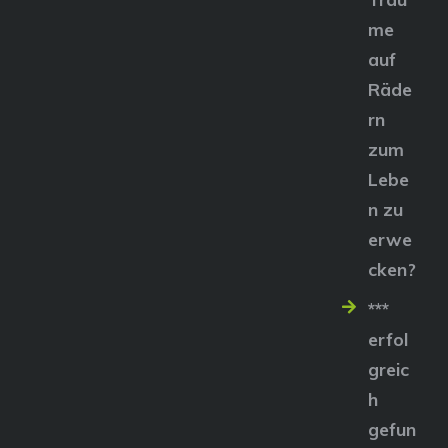
me
auf
Räde
rn
zum
Lebe
n zu
erwe
cken?
***
erfol
greic
h
gefun