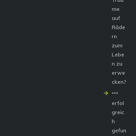
me
auf
Räde
rn
zum
Lebe
n zu
erwe
cken?
***
erfol
greic
h
gefun