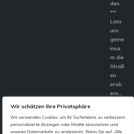
den
***
Lass
uns
geme
insa
m die
Straß
en
erob
ern…
Wir schätzen Ihre Privatsphäre
Wir verwenden Cookies, um Ihr Surferlebnis zu verbessern,
personalisierte Anzeigen oder Inhalte einzusetzen und
© E&S Motors GmbH,
unseren Datenverkehr zu analysieren. Wenn Sie auf „Alle