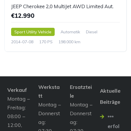
JEEP Cherokee 2,0 MultiJet AWD Limited Aut.
€12.990
Sport Utility Vehicle
Automatik
Diesel
2014-07-08
170 PS
198.000 km
Werksta
Ersatztei
Verkauf
Aktuelle
tt
le
Montag –
Beiträge
Montag –
Montag –
Freitag:
Donnerst
Donnerst
08:00 –
***
ag:
ag:
12:00,
erfol
07:30 –
07:30 –