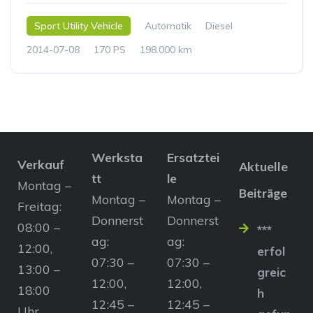
Sport Utility Vehicle
Automatik
Diesel
2014-07-08
170 PS
198.000 km
Werksta
Ersatztei
Verkauf
Aktuelle
tt
le
Montag –
Beiträge
Montag –
Montag –
Freitag:
Donnerst
Donnerst
08:00 –
***
ag:
ag:
12:00,
erfol
07:30 –
07:30 –
13:00 –
greic
12:00,
12:00,
18:00
h
12:45 –
12:45 –
Uhr