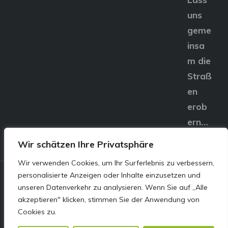
uns
geme
insa
m die
Straß
en
erob
ern…
Wir schätzen Ihre Privatsphäre
Wir verwenden Cookies, um Ihr Surferlebnis zu verbessern,
personalisierte Anzeigen oder Inhalte einzusetzen und
© E&S Motors GmbH,
unseren Datenverkehr zu analysieren. Wenn Sie auf „Alle
akzeptieren" klicken, stimmen Sie der Anwendung von
Linzer Straße 83 4240
Cookies zu.
Freistadt