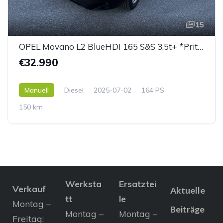
15
OPEL Movano L2 BlueHDI 165 S&S 3,5t+ *Pritsche*
€32.990
Manuell
Diesel
2025-07-02
164 PS
150 km
Werksta
Ersatztei
Verkauf
Aktuelle
tt
le
Montag –
Beiträge
Montag –
Montag –
Freitag: