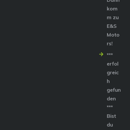
kom
m zu
E&S
Moto
rs!
***
erfol
greic
h
gefun
den
***
Bist
du