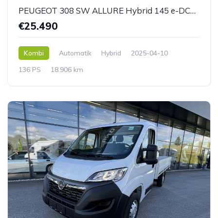
PEUGEOT 308 SW ALLURE Hybrid 145 e-DCS6
€25.490
Kombi
Automatik
Hybrid
2025-04-10
136 PS
18.906 km