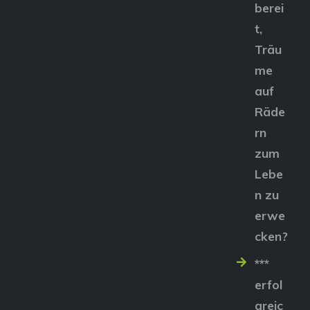
berei
t,
Träu
me
auf
Räde
rn
zum
Lebe
n zu
erwe
cken?
***
erfol
greic