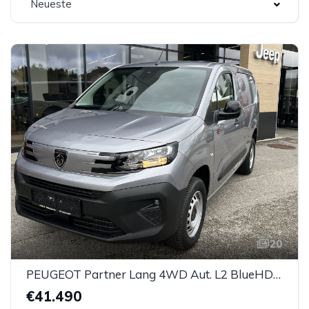
Neueste
20
PEUGEOT Partner Lang 4WD Aut. L2 BlueHDi 130 S&S Erh. Nutzlast Pemium Aut.
€41.490