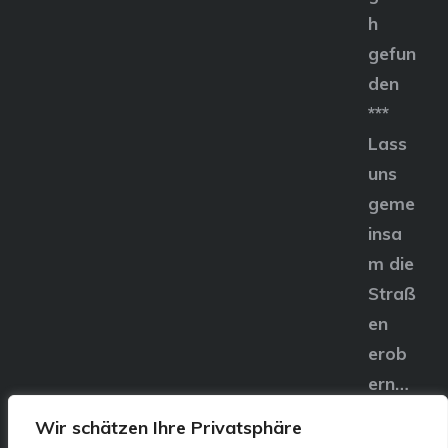
h
gefun
den
***
Lass
uns
geme
insa
m die
Straß
en
erob
ern…
Wir schätzen Ihre Privatsphäre