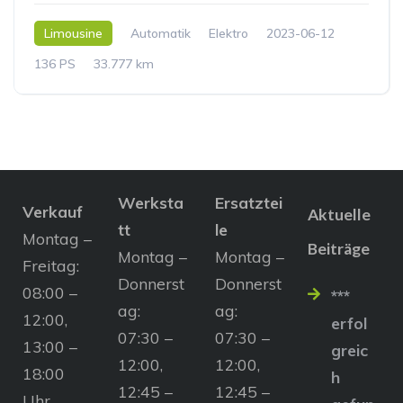
Limousine
Automatik
Elektro
2023-06-12
136 PS
33.777 km
Werksta
Ersatztei
Verkauf
Aktuelle
tt
le
Montag –
Beiträge
Montag –
Montag –
Freitag:
Donnerst
Donnerst
08:00 –
***
ag:
ag:
12:00,
erfol
07:30 –
07:30 –
13:00 –
greic
12:00,
12:00,
18:00
h
12:45 –
12:45 –
Uhr