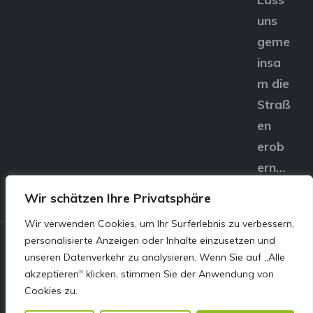
uns
geme
insa
m die
Straß
en
erob
ern…
Wir schätzen Ihre Privatsphäre
Wir verwenden Cookies, um Ihr Surferlebnis zu verbessern,
personalisierte Anzeigen oder Inhalte einzusetzen und
© E&S Motors GmbH,
unseren Datenverkehr zu analysieren. Wenn Sie auf „Alle
akzeptieren" klicken, stimmen Sie der Anwendung von
Linzer Straße 83 4240
Cookies zu.
Freistadt