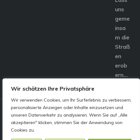
uns
geme
insa
m die
Straß
en
erob
ern…
Wir schätzen Ihre Privatsphäre
Wir verwenden Cookies, um Ihr Surferlebnis zu verbessern,
personalisierte Anzeigen oder Inhalte einzusetzen und
© E&S Motors GmbH,
unseren Datenverkehr zu analysieren. Wenn Sie auf „Alle
akzeptieren" klicken, stimmen Sie der Anwendung von
Linzer Straße 83 4240
Cookies zu.
Freistadt