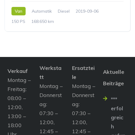
Van
Automatik
Diesel
2019-09-06
150 PS
168.650 km
Werksta
Ersatztei
Verkauf
Aktuelle
tt
le
Montag –
Beiträge
Montag –
Montag –
Freitag:
Donnerst
Donnerst
08:00 –
***
ag:
ag:
12:00,
erfol
07:30 –
07:30 –
13:00 –
greic
12:00,
12:00,
18:00
h
12:45 –
12:45 –
Uhr