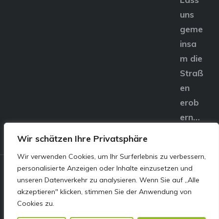
uns
geme
insa
m die
Straß
en
erob
ern…
Wir schätzen Ihre Privatsphäre
Wir verwenden Cookies, um Ihr Surferlebnis zu verbessern,
personalisierte Anzeigen oder Inhalte einzusetzen und
© E&S Motors GmbH,
unseren Datenverkehr zu analysieren. Wenn Sie auf „Alle
akzeptieren" klicken, stimmen Sie der Anwendung von
Linzer Straße 83 4240
Cookies zu.
Freistadt