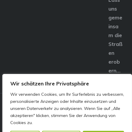
uns
geme
insa
m die
Straß
en
erob
ern…
Wir schätzen Ihre Privatsphäre
Wir verwenden Cookies, um Ihr Surferlebnis zu verbessern,
personalisierte Anzeigen oder Inhalte einzusetzen und
© E&S Motors GmbH,
unseren Datenverkehr zu analysieren. Wenn Sie auf „Alle
akzeptieren" klicken, stimmen Sie der Anwendung von
Linzer Straße 83 4240
Cookies zu.
Freistadt