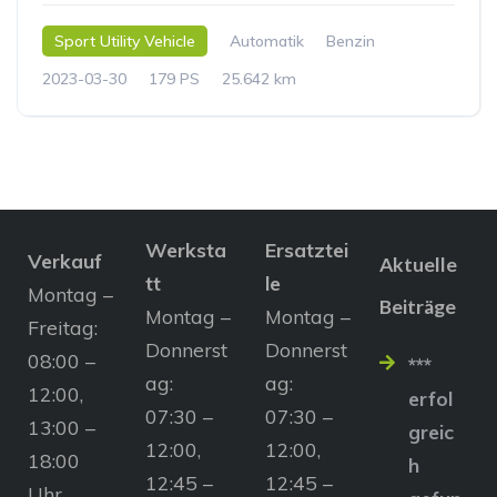
Sport Utility Vehicle
Automatik
Benzin
2023-03-30
179 PS
25.642 km
Werksta
Ersatztei
Verkauf
Aktuelle
tt
le
Montag –
Beiträge
Montag –
Montag –
Freitag:
Donnerst
Donnerst
08:00 –
***
ag:
ag:
12:00,
erfol
07:30 –
07:30 –
13:00 –
greic
12:00,
12:00,
18:00
h
12:45 –
12:45 –
Uhr