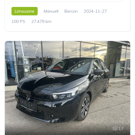
Limousine
Manuell
Benzin
2024-11-27
100 PS
27.479 km
17