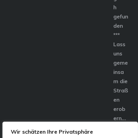
h
gefun
den
***
Lass
uns
geme
insa
m die
Straß
en
erob
ern…
Wir schätzen Ihre Privatsphäre