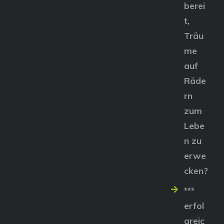
berei
t,
Träu
me
auf
Räde
rn
zum
Lebe
n zu
erwe
cken?
***
erfol
greic