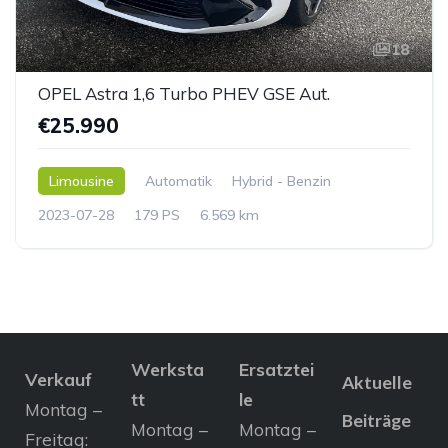
18
OPEL Astra 1,6 Turbo PHEV GSE Aut.
€25.990
Limousine
Automatik
Hybrid - Benzin
2023-07-28
179 PS
6.569 km
Werksta
Ersatztei
Verkauf
Aktuelle
tt
le
Montag –
Beiträge
Montag –
Montag –
Freitag: