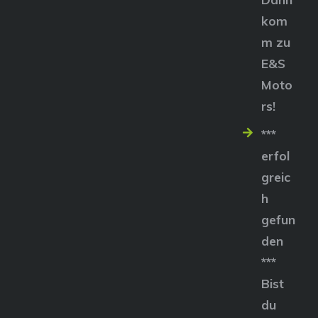
kom
m zu
E&S
Moto
rs!
***
erfol
greic
h
gefun
den
***
Bist
du