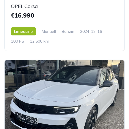
OPEL Corsa
€16.990
Limousine
Manuell
Benzin
2024-12-16
100 PS
12.500 km