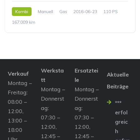
Kombi
Manuell
Gas
2016-06-23
110 PS
167.009 km
Werksta
Ersatztei
Verkauf
Aktuelle
tt
le
Montag –
Beiträge
Montag –
Montag –
Freitag:
Donnerst
Donnerst
08:00 –
***
ag:
ag:
12:00,
erfol
07:30 –
07:30 –
13:00 –
greic
12:00,
12:00,
18:00
h
12:45 –
12:45 –
Uhr