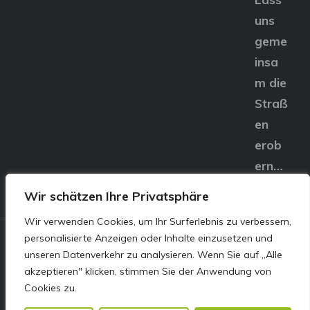
uns
geme
insa
m die
Straß
en
erob
ern…
Wir schätzen Ihre Privatsphäre
Wir verwenden Cookies, um Ihr Surferlebnis zu verbessern,
personalisierte Anzeigen oder Inhalte einzusetzen und
© E&S Motors GmbH,
unseren Datenverkehr zu analysieren. Wenn Sie auf „Alle
akzeptieren" klicken, stimmen Sie der Anwendung von
Linzer Straße 83 4240
Cookies zu.
Freistadt