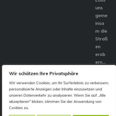
uns
geme
insa
m die
Straß
en
erob
ern…
Wir schätzen Ihre Privatsphäre
Wir verwenden Cookies, um Ihr Surferlebnis zu verbessern,
personalisierte Anzeigen oder Inhalte einzusetzen und
© E&S Motors GmbH,
unseren Datenverkehr zu analysieren. Wenn Sie auf „Alle
akzeptieren" klicken, stimmen Sie der Anwendung von
Linzer Straße 83 4240
Cookies zu.
Freistadt