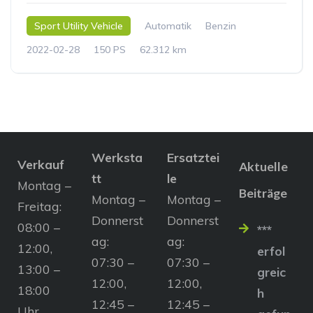
Sport Utility Vehicle
Automatik
Benzin
2022-02-28
150 PS
62.312 km
Werksta
Ersatztei
Verkauf
Aktuelle
tt
le
Montag –
Beiträge
Montag –
Montag –
Freitag:
Donnerst
Donnerst
08:00 –
***
ag:
ag:
12:00,
erfol
07:30 –
07:30 –
13:00 –
greic
12:00,
12:00,
18:00
h
12:45 –
12:45 –
Uhr