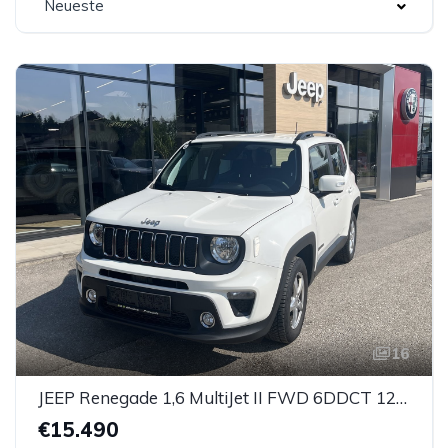
Neueste
16
JEEP Renegade 1,6 MultiJet II FWD 6DDCT 120 Longitude
€15.490