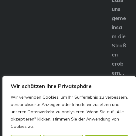
uns
geme
insa
m die
Straß
en
erob
ern…
Wir schätzen Ihre Privatsphäre
Wir verwenden Cookies, um Ihr Surferlebnis zu verbessern,
personalisierte Anzeigen oder Inhalte einzusetzen und
© E&S Motors GmbH,
unseren Datenverkehr zu analysieren. Wenn Sie auf „Alle
akzeptieren" klicken, stimmen Sie der Anwendung von
Linzer Straße 83 4240
Cookies zu.
Freistadt