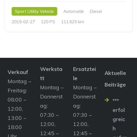
Sport Utility Vehicle
Automatik
Diesel
2019-02-27
120 PS
111.625 km
Werksta
Ersatztei
Verkauf
Aktuelle
tt
le
Montag –
Beiträge
Montag –
Montag –
Freitag:
Donnerst
Donnerst
08:00 –
***
ag:
ag:
12:00,
erfol
07:30 –
07:30 –
13:00 –
greic
12:00,
12:00,
18:00
h
12:45 –
12:45 –
Uhr