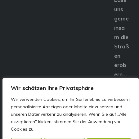
uns
geme
insa
m die
Straß
en
erob
ern…
Wir schätzen Ihre Privatsphäre
Wir verwenden Cookies, um Ihr Surferlebnis zu verbessern,
personalisierte Anzeigen oder Inhalte einzusetzen und
© E&S Motors GmbH,
unseren Datenverkehr zu analysieren. Wenn Sie auf „Alle
akzeptieren" klicken, stimmen Sie der Anwendung von
Linzer Straße 83 4240
Cookies zu.
Freistadt