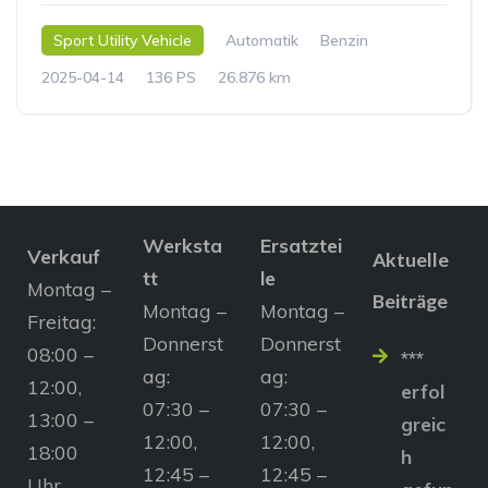
Sport Utility Vehicle
Automatik
Benzin
2025-04-14
136 PS
26.876 km
Werksta
Ersatztei
Verkauf
Aktuelle
tt
le
Montag –
Beiträge
Montag –
Montag –
Freitag:
Donnerst
Donnerst
08:00 –
***
ag:
ag:
12:00,
erfol
07:30 –
07:30 –
13:00 –
greic
12:00,
12:00,
18:00
h
12:45 –
12:45 –
Uhr