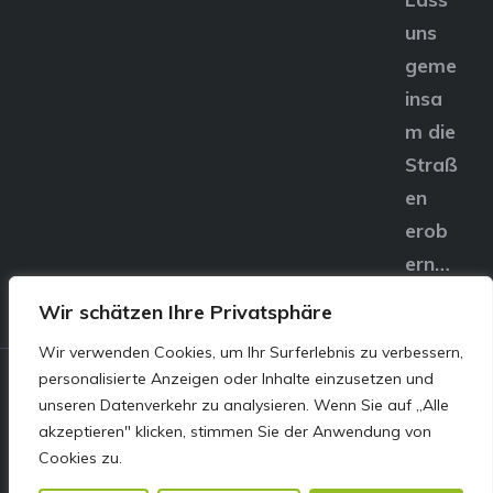
uns
geme
insa
m die
Straß
en
erob
ern…
Wir schätzen Ihre Privatsphäre
Wir verwenden Cookies, um Ihr Surferlebnis zu verbessern,
personalisierte Anzeigen oder Inhalte einzusetzen und
© E&S Motors GmbH,
unseren Datenverkehr zu analysieren. Wenn Sie auf „Alle
akzeptieren" klicken, stimmen Sie der Anwendung von
Linzer Straße 83 4240
Cookies zu.
Freistadt