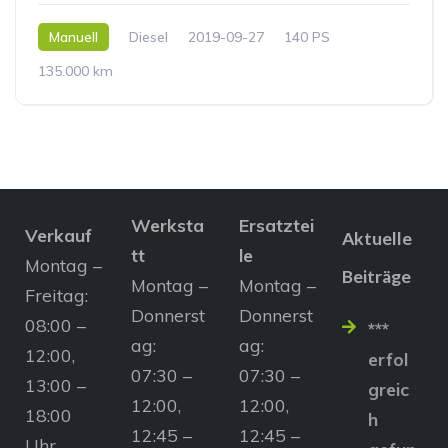
Manuell
Diesel
2019-09-27
140 PS
135.000 km
Werksta
Ersatztei
Verkauf
Aktuelle
tt
le
Montag –
Beiträge
Montag –
Montag –
Freitag:
Donnerst
Donnerst
08:00 –
***
ag:
ag:
12:00,
erfol
07:30 –
07:30 –
13:00 –
greic
12:00,
12:00,
18:00
h
12:45 –
12:45 –
Uhr