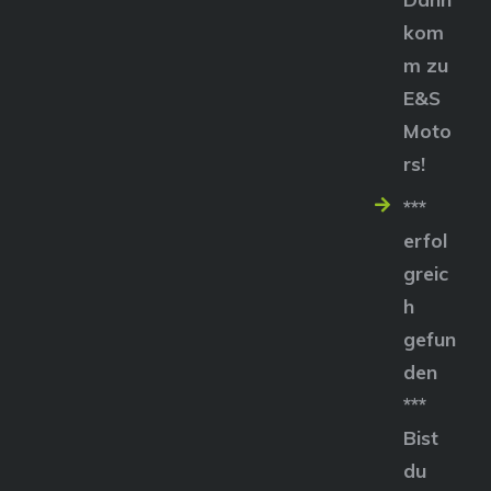
kom
m zu
E&S
Moto
rs!
***
erfol
greic
h
gefun
den
***
Bist
du