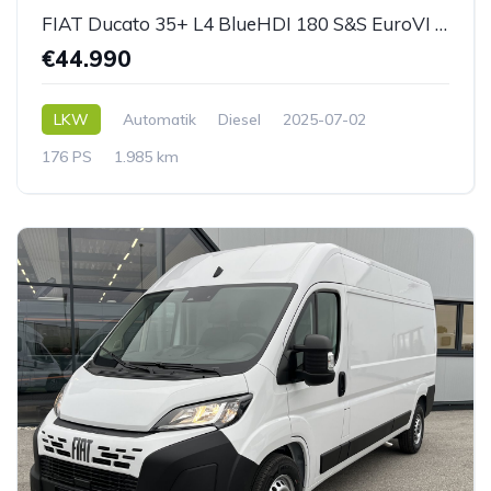
FIAT Ducato 35+ L4 BlueHDI 180 S&S EuroVI EAT8 *Koffer* *Ladebordwand*
€44.990
LKW
Automatik
Diesel
2025-07-02
176 PS
1.985 km