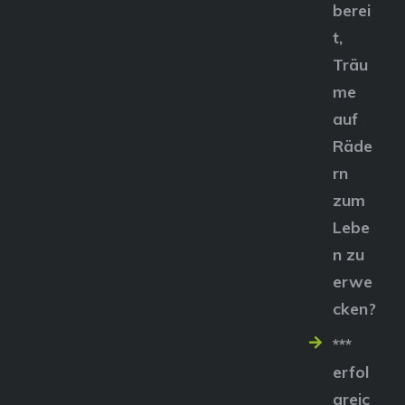
berei
t,
Träu
me
auf
Räde
rn
zum
Lebe
n zu
erwe
cken?
***
erfol
greic