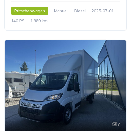
Pritschenwagen
Manuell
Diesel
2025-07-01
140 PS
1.980 km
7