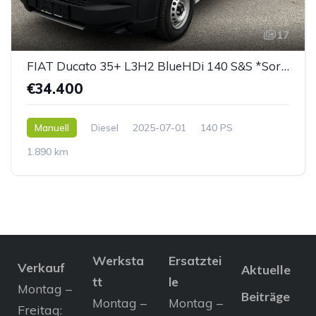
17
FIAT Ducato 35+ L3H2 BlueHDi 140 S&S *Sortimo Ausbau*
€34.400
Manuell
Diesel
2025-07-01
140 PS
1.890 km
Werksta
Ersatztei
Verkauf
Aktuelle
tt
le
Montag –
Beiträge
Montag –
Montag –
Freitag: