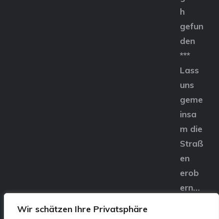
h
gefun
den
***
Lass
uns
geme
insa
m die
Straß
en
erob
ern…
Wir schätzen Ihre Privatsphäre