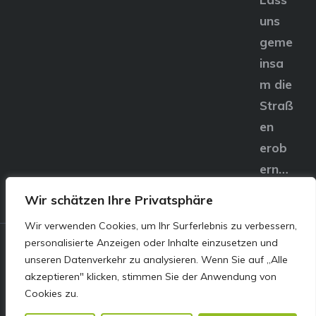
uns
geme
insa
m die
Straß
en
erob
ern…
Wir schätzen Ihre Privatsphäre
Wir verwenden Cookies, um Ihr Surferlebnis zu verbessern,
personalisierte Anzeigen oder Inhalte einzusetzen und
© E&S Motors GmbH,
unseren Datenverkehr zu analysieren. Wenn Sie auf „Alle
akzeptieren" klicken, stimmen Sie der Anwendung von
Linzer Straße 83 4240
Cookies zu.
Freistadt