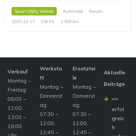
Sport Utility Vehicle
Automatik
Benzin
2025-12-17
136 PS
2.569 km
Werksta
Ersatztei
Verkauf
Aktuelle
tt
le
Montag –
Beiträge
Montag –
Montag –
Freitag:
Donnerst
Donnerst
08:00 –
***
ag:
ag:
12:00,
erfol
07:30 –
07:30 –
13:00 –
greic
12:00,
12:00,
18:00
h
12:45 –
12:45 –
Uhr