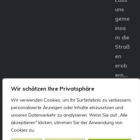
uns
geme
insa
m die
Straß
en
erob
ern…
Wir schätzen Ihre Privatsphäre
Wir verwenden Cookies, um Ihr Surferlebnis zu verbessern,
personalisierte Anzeigen oder Inhalte einzusetzen und
© E&S Motors GmbH,
unseren Datenverkehr zu analysieren. Wenn Sie auf „Alle
akzeptieren" klicken, stimmen Sie der Anwendung von
Linzer Straße 83 4240
Cookies zu.
Freistadt