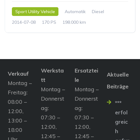
Sport Utility Vehicle
Automatik
Diesel
2014-07-08
170 PS
198.000 km
Werksta
Ersatztei
Verkauf
Aktuelle
tt
le
Montag –
Beiträge
Montag –
Montag –
Freitag:
Donnerst
Donnerst
08:00 –
***
ag:
ag:
12:00,
erfol
07:30 –
07:30 –
13:00 –
greic
12:00,
12:00,
18:00
h
12:45 –
12:45 –
Uhr