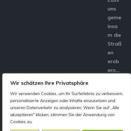
uns
geme
insa
m die
Straß
en
erob
ern…
Wir schätzen Ihre Privatsphäre
Wir verwenden Cookies, um Ihr Surferlebnis zu verbessern,
personalisierte Anzeigen oder Inhalte einzusetzen und
© E&S Motors GmbH,
unseren Datenverkehr zu analysieren. Wenn Sie auf „Alle
akzeptieren" klicken, stimmen Sie der Anwendung von
Linzer Straße 83 4240
Cookies zu.
Freistadt