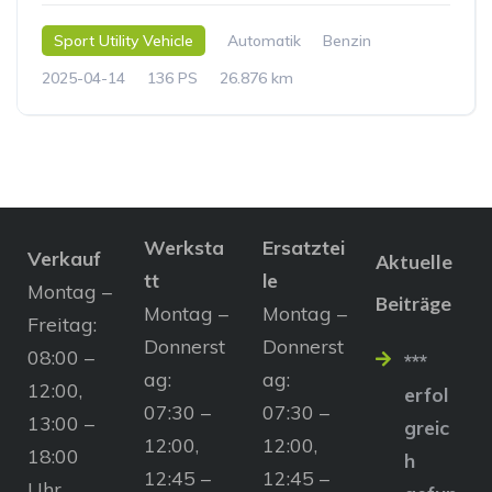
Sport Utility Vehicle
Automatik
Benzin
2025-04-14
136 PS
26.876 km
Werksta
Ersatztei
Verkauf
Aktuelle
tt
le
Montag –
Beiträge
Montag –
Montag –
Freitag:
Donnerst
Donnerst
08:00 –
***
ag:
ag:
12:00,
erfol
07:30 –
07:30 –
13:00 –
greic
12:00,
12:00,
18:00
h
12:45 –
12:45 –
Uhr