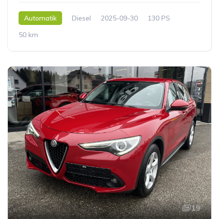
Automatik
Diesel
2025-09-30
130 PS
50 km
19