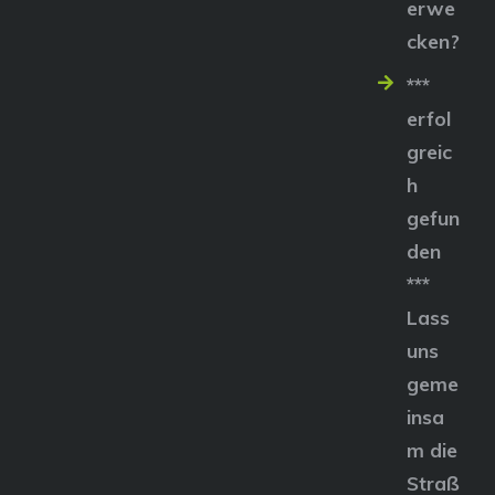
erwe
cken?
***
erfol
greic
h
gefun
den
***
Lass
uns
geme
insa
m die
Straß