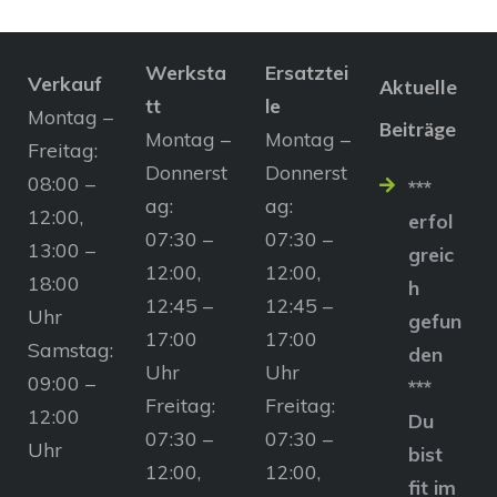
Werksta
Ersatztei
Verkauf
Aktuelle
tt
le
Montag –
Beiträge
Montag –
Montag –
Freitag:
Donnerst
Donnerst
08:00 –
***
ag:
ag:
12:00,
erfol
07:30 –
07:30 –
13:00 –
greic
12:00,
12:00,
18:00
h
12:45 –
12:45 –
Uhr
gefun
17:00
17:00
Samstag:
den
Uhr
Uhr
09:00 –
***
Freitag:
Freitag:
12:00
Du
07:30 –
07:30 –
Uhr
bist
12:00,
12:00,
fit im