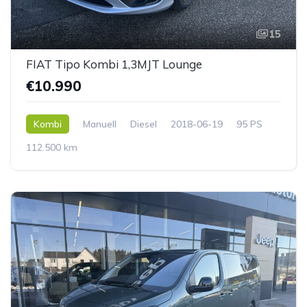
15
FIAT Tipo Kombi 1,3MJT Lounge
€10.990
Kombi
Manuell
Diesel
2018-06-19
95 PS
112.500 km