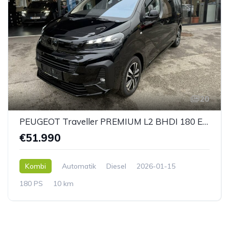
20
PEUGEOT Traveller PREMIUM L2 BHDI 180 EAT8 *AHK*
€51.990
Kombi
Automatik
Diesel
2026-01-15
180 PS
10 km