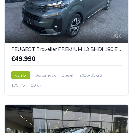
20
PEUGEOT Traveller PREMIUM L3 BHDI 180 EAT8
€49.990
Kombi
Automatik
Diesel
2026-01-28
179 PS
10 km