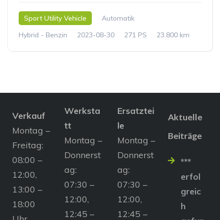
Sport Utility Vehicle
Automatik
Hybrid - Benzin
2023-08-30
271 PS
23.800 km
Werksta
Ersatztei
Verkauf
Aktuelle
tt
le
Montag –
Beiträge
Montag –
Montag –
Freitag:
Donnerst
Donnerst
08:00 –
***
ag:
ag:
12:00,
erfol
07:30 –
07:30 –
13:00 –
greic
12:00,
12:00,
18:00
h
12:45 –
12:45 –
Uhr