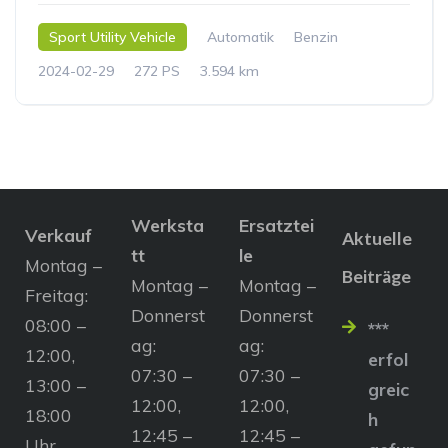
Sport Utility Vehicle
Automatik
Benzin
2024-02-29
272 PS
3.594 km
Werksta
Ersatztei
Verkauf
Aktuelle
tt
le
Montag –
Beiträge
Montag –
Montag –
Freitag:
Donnerst
Donnerst
08:00 –
***
ag:
ag:
12:00,
erfol
07:30 –
07:30 –
13:00 –
greic
12:00,
12:00,
18:00
h
12:45 –
12:45 –
Uhr