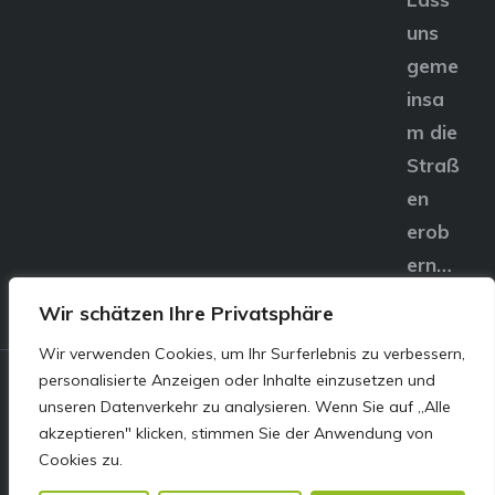
uns
geme
insa
m die
Straß
en
erob
ern…
Wir schätzen Ihre Privatsphäre
Wir verwenden Cookies, um Ihr Surferlebnis zu verbessern,
personalisierte Anzeigen oder Inhalte einzusetzen und
© E&S Motors GmbH,
unseren Datenverkehr zu analysieren. Wenn Sie auf „Alle
akzeptieren" klicken, stimmen Sie der Anwendung von
Linzer Straße 83 4240
Cookies zu.
Freistadt