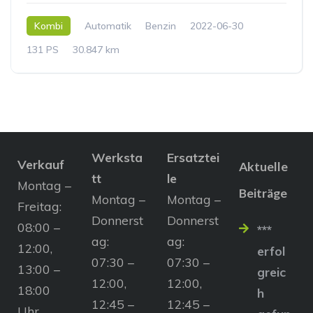
Kombi
Automatik
Benzin
2022-06-30
131 PS
30.847 km
Werksta
Ersatztei
Verkauf
Aktuelle
tt
le
Montag –
Beiträge
Montag –
Montag –
Freitag:
Donnerst
Donnerst
08:00 –
***
ag:
ag:
12:00,
erfol
07:30 –
07:30 –
13:00 –
greic
12:00,
12:00,
18:00
h
12:45 –
12:45 –
Uhr