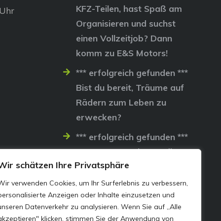
KFZ-Teilen, hast Spaß am
 Uhr
Organisieren und suchst
einen Vollzeitjob? Dann
komm zu E&S Motors!
*** erfolgreich gefunden ***
Bist du bereit, Träume auf
Rädern zum Leben zu
erwecken?
*** erfolgreich gefunden ***
Lass uns gemeinsam die
Wir schätzen Ihre Privatsphäre
Straßen erobern…
Wir verwenden Cookies, um Ihr Surferlebnis zu verbessern,
personalisierte Anzeigen oder Inhalte einzusetzen und
unseren Datenverkehr zu analysieren. Wenn Sie auf „Alle
akzeptieren" klicken, stimmen Sie der Anwendung von