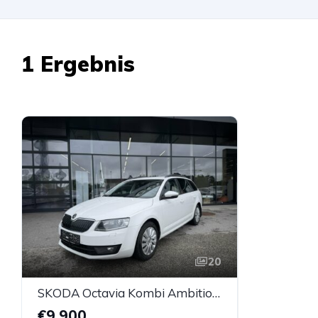
1 Ergebnis
20
SKODA Octavia Kombi Ambition Erdgas G-Tec (CNG)
€9.900