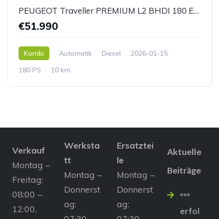
PEUGEOT Traveller PREMIUM L2 BHDI 180 EAT8 *AHK*
€51.990
Kombi
Automatik
Diesel
2026-01-15
180 PS
10 km
Werksta
Ersatztei
Verkauf
Aktuelle
tt
le
Montag –
Beiträge
Montag –
Montag –
Freitag:
Donnerst
Donnerst
08:00 –
***
ag:
ag:
12:00,
erfol
07:30 –
07:30 –