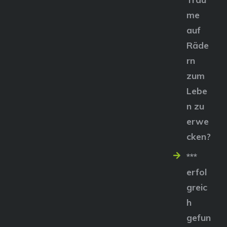
me
auf
Räde
rn
zum
Lebe
n zu
erwe
cken?
***
erfol
greic
h
gefun