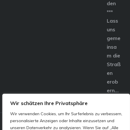
den
***
Lass
uns
geme
insa
m die
Straß
en
erob
ern…
Wir schätzen Ihre Privatsphäre
Wir verwenden Cookies, um Ihr Surferlebnis zu verbessern,
personalisierte Anzeigen oder Inhalte einzusetzen und
© E&S Motors GmbH,
unseren Datenverkehr zu analysieren. Wenn Sie auf „Alle