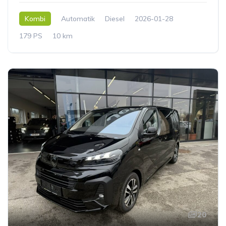
Kombi
Automatik
Diesel
2026-01-28
179 PS
10 km
20