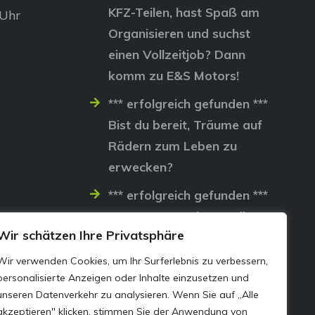
KFZ-Teilen, hast Spaß am
 Uhr
Organisieren und suchst
einen Vollzeitjob? Dann
komm zu E&S Motors!
*** erfolgreich gefunden ***
Bist du bereit, Träume auf
Rädern zum Leben zu
erwecken?
*** erfolgreich gefunden ***
Lass uns gemeinsam die
Wir schätzen Ihre Privatsphäre
Straßen erobern…
Wir verwenden Cookies, um Ihr Surferlebnis zu verbessern,
personalisierte Anzeigen oder Inhalte einzusetzen und
unseren Datenverkehr zu analysieren. Wenn Sie auf „Alle
akzeptieren" klicken, stimmen Sie der Anwendung von