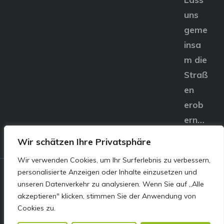
uns
geme
insa
m die
Straß
en
erob
ern…
Wir schätzen Ihre Privatsphäre
Wir verwenden Cookies, um Ihr Surferlebnis zu verbessern,
personalisierte Anzeigen oder Inhalte einzusetzen und
© E&S Motors GmbH,
unseren Datenverkehr zu analysieren. Wenn Sie auf „Alle
akzeptieren" klicken, stimmen Sie der Anwendung von
Linzer Straße 83 4240
Cookies zu.
Freistadt