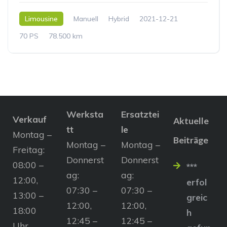
Limousine
Manuell
Hybrid
2021-12-21
70 PS
78.500 km
Werksta
Ersatztei
Verkauf
Aktuelle
tt
le
Montag –
Beiträge
Montag –
Montag –
Freitag:
Donnerst
Donnerst
08:00 –
***
ag:
ag:
12:00,
erfol
07:30 –
07:30 –
13:00 –
greic
12:00,
12:00,
18:00
h
12:45 –
12:45 –
Uhr