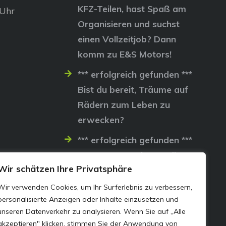
KFZ-Teilen, hast Spaß am
 Uhr
Organisieren und suchst
einen Vollzeitjob? Dann
komm zu E&S Motors!
*** erfolgreich gefunden ***
Bist du bereit, Träume auf
Rädern zum Leben zu
erwecken?
*** erfolgreich gefunden ***
Lass uns gemeinsam die
Wir schätzen Ihre Privatsphäre
Straßen erobern…
Wir verwenden Cookies, um Ihr Surferlebnis zu verbessern,
personalisierte Anzeigen oder Inhalte einzusetzen und
unseren Datenverkehr zu analysieren. Wenn Sie auf „Alle
akzeptieren" klicken, stimmen Sie der Anwendung von