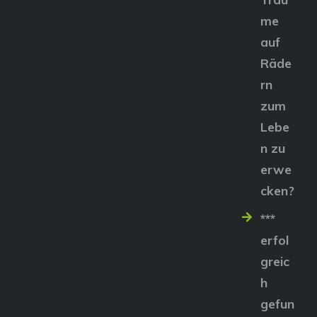
me
auf
Räde
rn
zum
Lebe
n zu
erwe
cken?
***
erfol
greic
h
gefun