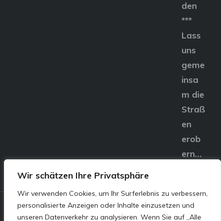
den
***
Lass
uns
geme
insa
m die
Straß
en
erob
ern…
Wir schätzen Ihre Privatsphäre
Wir verwenden Cookies, um Ihr Surferlebnis zu verbessern,
personalisierte Anzeigen oder Inhalte einzusetzen und
© E&S Motors GmbH,
unseren Datenverkehr zu analysieren. Wenn Sie auf „Alle