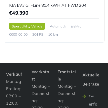
KIA EV3 GT-Line 81,4 kWH AT FWD 204
€49.390
Sport Utility Vehicle
Automatik
Elektro
0000-00-00
204 PS
10 km
Werksta
Ersatztei
Verkauf
Aktuelle
tt
le
Montag –
Beiträge
Montag –
Montag –
Freitag:
Donnerst
Donnerst
08:00 –
***
ag:
ag:
12:00,
erfol
07:30 –
07:30 –