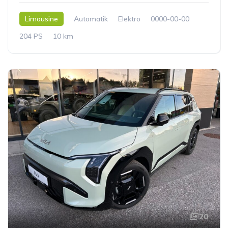
Limousine
Automatik
Elektro
0000-00-00
204 PS
10 km
20