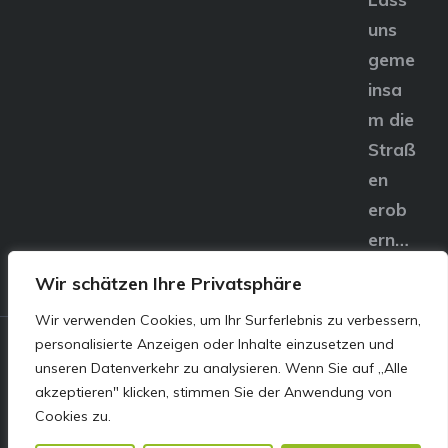
uns
geme
insa
m die
Straß
en
erob
ern…
Wir schätzen Ihre Privatsphäre
Wir verwenden Cookies, um Ihr Surferlebnis zu verbessern,
personalisierte Anzeigen oder Inhalte einzusetzen und
© E&S Motors GmbH,
unseren Datenverkehr zu analysieren. Wenn Sie auf „Alle
akzeptieren" klicken, stimmen Sie der Anwendung von
Linzer Straße 83 4240
Cookies zu.
Freistadt