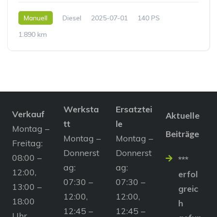
Manuell
Diesel
2025-07-01
140 PS
1.890 km
Werksta
Ersatztei
Verkauf
Aktuelle
tt
le
Montag –
Beiträge
Montag –
Montag –
Freitag:
Donnerst
Donnerst
08:00 –
***
ag:
ag:
12:00,
erfol
07:30 –
07:30 –
13:00 –
greic
12:00,
12:00,
18:00
h
12:45 –
12:45 –
Uhr