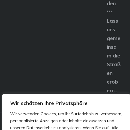
den
***
Lass
uns
geme
insa
m die
Straß
en
erob
ern…
Wir schätzen Ihre Privatsphäre
Wir verwenden Cookies, um Ihr Surferlebnis zu verbessern,
personalisierte Anzeigen oder Inhalte einzusetzen und
© E&S Motors GmbH,
unseren Datenverkehr zu analysieren. Wenn Sie auf „Alle