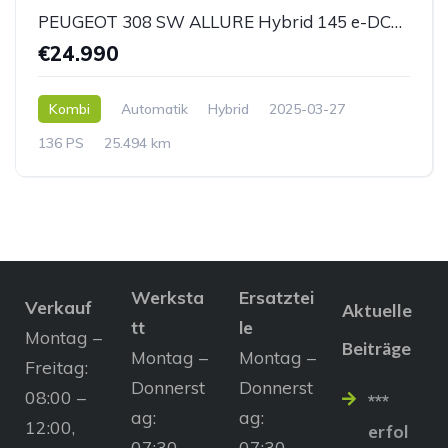
PEUGEOT 308 SW ALLURE Hybrid 145 e-DCS6
€24.990
Kombi
Automatik
Hybrid
2025-03-27
136 PS
25.494 km
Werksta
Ersatztei
Verkauf
Aktuelle
tt
le
Montag –
Beiträge
Montag –
Montag –
Freitag:
Donnerst
Donnerst
08:00 –
***
ag:
ag:
12:00,
erfol
07:30 –
07:30 –