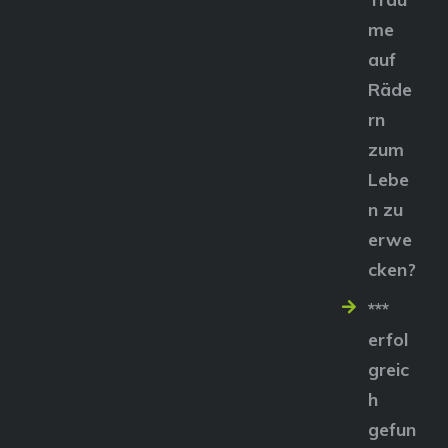
me
auf
Räde
rn
zum
Lebe
n zu
erwe
cken?
***
erfol
greic
h
gefun