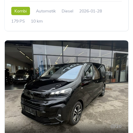
Kombi
Automatik
Diesel
2026-01-28
179 PS
10 km
20