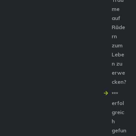
me
auf
Räde
rn
zum
Lebe
n zu
erwe
cken?
***
erfol
greic
h
gefun