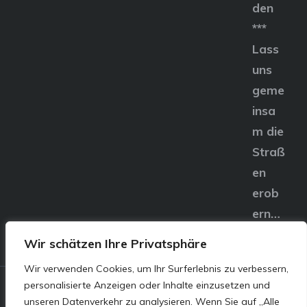
den
***
Lass
uns
geme
insa
m die
Straß
en
erob
ern…
Wir schätzen Ihre Privatsphäre
Wir verwenden Cookies, um Ihr Surferlebnis zu verbessern,
personalisierte Anzeigen oder Inhalte einzusetzen und
© E&S Motors GmbH,
unseren Datenverkehr zu analysieren. Wenn Sie auf „Alle