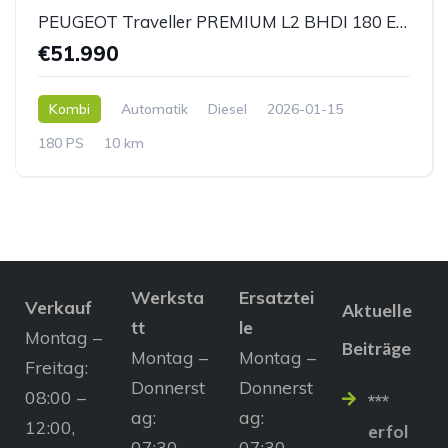
PEUGEOT Traveller PREMIUM L2 BHDI 180 EAT8 *AHK*
€51.990
Kombi
Automatik
Diesel
2026-01-15
180 PS
10 km
Werksta
Ersatztei
Verkauf
Aktuelle
tt
le
Montag –
Beiträge
Montag –
Montag –
Freitag:
Donnerst
Donnerst
08:00 –
***
ag:
ag:
12:00,
erfol
07:30 –
07:30 –