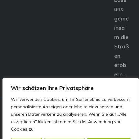
uns
geme
insa
m die
Straß
en
erob
ern…
Wir schätzen Ihre Privatsphäre
Wir verwenden Cookies, um Ihr Surferlebnis zu verbessern,
personalisierte Anzeigen oder Inhalte einzusetzen und
© E&S Motors GmbH,
unseren Datenverkehr zu analysieren. Wenn Sie auf „Alle
akzeptieren" klicken, stimmen Sie der Anwendung von
Linzer Straße 83 4240
Cookies zu.
Freistadt