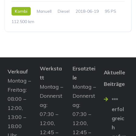
Kombi
Manuell
Diesel
2018-06-19
95 PS
112.500 km
Werksta
Ersatztei
Verkauf
Aktuelle
tt
le
Montag –
Beiträge
Montag –
Montag –
Freitag:
Donnerst
Donnerst
08:00 –
***
ag:
ag:
12:00,
erfol
07:30 –
07:30 –
13:00 –
greic
12:00,
12:00,
18:00
h
12:45 –
12:45 –
Uhr