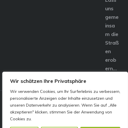
uns
geme
insa
m die
Straß
en
erob
ern…
Wir schätzen Ihre Privatsphäre
Wir verwenden Cookies, um Ihr Surferlebnis zu verbessern,
personalisierte Anzeigen oder Inhalte einzusetzen und
© E&S Motors GmbH,
unseren Datenverkehr zu analysieren. Wenn Sie auf „Alle
akzeptieren" klicken, stimmen Sie der Anwendung von
Linzer Straße 83 4240
Cookies zu.
Freistadt