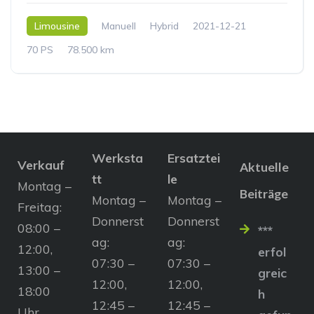
Limousine
Manuell
Hybrid
2021-12-21
70 PS
78.500 km
Werksta
Ersatztei
Verkauf
Aktuelle
tt
le
Montag –
Beiträge
Montag –
Montag –
Freitag:
Donnerst
Donnerst
08:00 –
***
ag:
ag:
12:00,
erfol
07:30 –
07:30 –
13:00 –
greic
12:00,
12:00,
18:00
h
12:45 –
12:45 –
Uhr