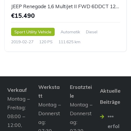
JEEP Renegade 1,6 MultiJet II FWD 6DDCT 120 Longitude
€15.490
Sport Utility Vehicle
Automatik
Diesel
2019-02-27
120 PS
111.625 km
Werksta
Ersatztei
Verkauf
Aktuelle
tt
le
Montag –
Beiträge
Montag –
Montag –
Freitag:
Donnerst
Donnerst
08:00 –
***
ag:
ag:
12:00,
erfol
07:30 –
07:30 –