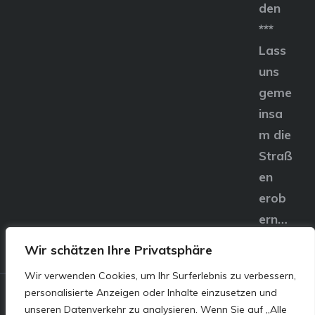
den
***
Lass
uns
geme
insa
m die
Straß
en
erob
ern…
Wir schätzen Ihre Privatsphäre
Wir verwenden Cookies, um Ihr Surferlebnis zu verbessern,
personalisierte Anzeigen oder Inhalte einzusetzen und
© E&S Motors GmbH,
unseren Datenverkehr zu analysieren. Wenn Sie auf „Alle