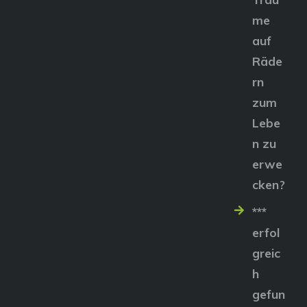
me
auf
Räde
rn
zum
Lebe
n zu
erwe
cken?
***
erfol
greic
h
gefun