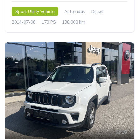
Sport Utility Vehicle
Automatik
Diesel
2014-07-08
170 PS
198.000 km
16