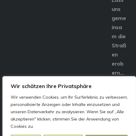
uns
geme
insa
m die
Straß
en
erob
ern…
Wir schätzen Ihre Privatsphäre
Wir verwenden Cookies, um Ihr Surferlebnis zu verbessern,
personalisierte Anzeigen oder Inhalte einzusetzen und
© E&S Motors GmbH,
unseren Datenverkehr zu analysieren. Wenn Sie auf „Alle
akzeptieren" klicken, stimmen Sie der Anwendung von
Linzer Straße 83 4240
Cookies zu.
Freistadt