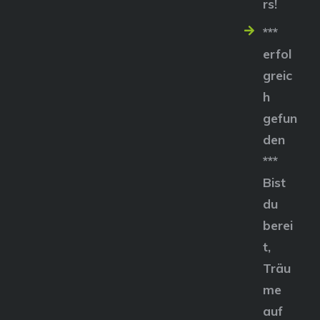
rs!
***
erfol
greic
h
gefun
den
***
Bist
du
berei
t,
Träu
me
auf