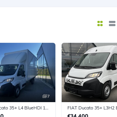
7
FIAT Ducato 35+ L4 BlueHDI 180 S&S EuroVI EAT8 *Koffer* *Ladebordwand*
90
€34.400