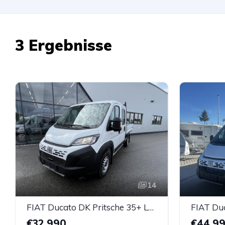
3 Ergebnisse
14
FIAT Ducato DK Pritsche 35+ L2 BlueHDi 140 S&S
€32.990
€44.9