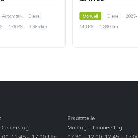
Automatik
Diesel
Manuell
Diesel
2025-
2
176 PS
1.985 km
140 PS
1.890 km
t
Ersatzteile
Donnerstag:
Montag – Donnerstag:
:00, 12:45 – 17:00 Uhr
07:30 – 12:00, 12:45 – 17:0