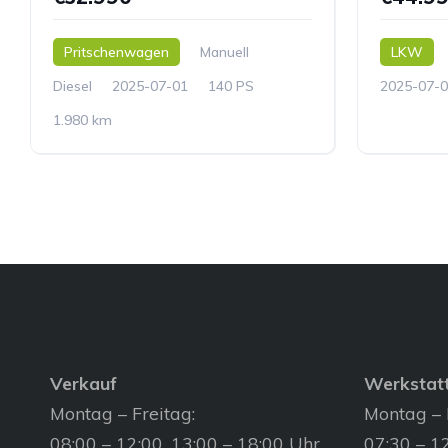
Pritschenwagen
Manuell
LKW
Diesel
2025-07-01
140 PS
2025-07-0
1.980 km
Verkauf
Werkstat
Montag – Freitag:
Montag – 
08:00 – 12:00, 13:00 – 18:00 Uhr
07:30 – 12