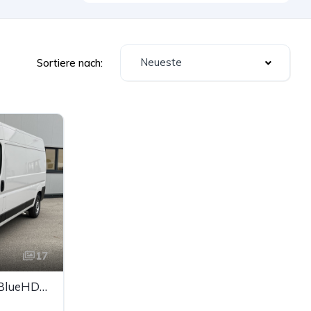
Neueste
Sortiere nach:
17
FIAT Ducato 35+ L3H2 BlueHDi 140 S&S *Sortimo Ausbau*