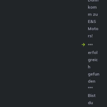
kom
m zu
E&S
Moto
rs!
***
erfol
greic
h
gefun
den
***
Bist
du