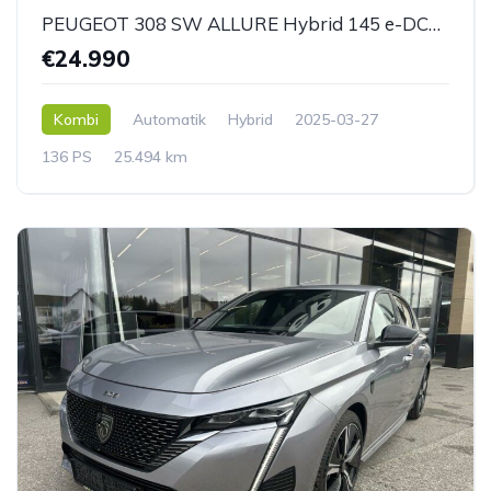
PEUGEOT 308 SW ALLURE Hybrid 145 e-DCS6
€24.990
Kombi
Automatik
Hybrid
2025-03-27
136 PS
25.494 km