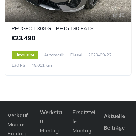
18
PEUGEOT 308 GT BHDi 130 EAT8
€23.490
Limousine
Automatik
Diesel
2023-09-22
130 PS
48.011 km
Werksta
Ersatztei
Verkauf
Aktuelle
tt
le
Montag –
Beiträge
Montag –
Montag –
Freitag: