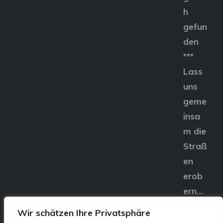
h
gefun
den
***
Lass
uns
geme
insa
m die
Straß
en
erob
ern…
Wir schätzen Ihre Privatsphäre