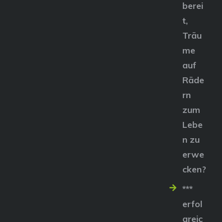
berei
t,
Träu
me
auf
Räde
rn
zum
Lebe
n zu
erwe
cken?
***
erfol
greic