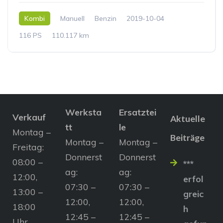
Kombi
Manuell
Benzin
2019-10-04
116 PS
110.117 km
Werksta
Ersatztei
Verkauf
Aktuelle
tt
le
Montag –
Beiträge
Montag –
Montag –
Freitag:
Donnerst
Donnerst
08:00 –
***
ag:
ag:
12:00,
erfol
07:30 –
07:30 –
13:00 –
greic
12:00,
12:00,
18:00
h
12:45 –
12:45 –
Uhr