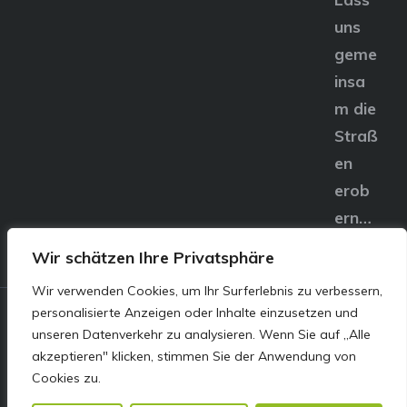
uns
geme
insa
m die
Straß
en
erob
ern…
Wir schätzen Ihre Privatsphäre
Wir verwenden Cookies, um Ihr Surferlebnis zu verbessern,
personalisierte Anzeigen oder Inhalte einzusetzen und
© E&S Motors GmbH,
unseren Datenverkehr zu analysieren. Wenn Sie auf „Alle
akzeptieren" klicken, stimmen Sie der Anwendung von
Linzer Straße 83 4240
Cookies zu.
Freistadt