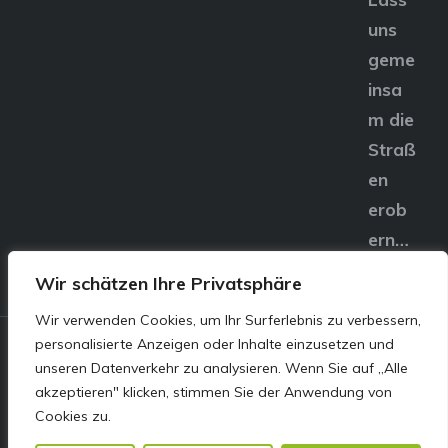
uns
geme
insa
m die
Straß
en
erob
ern…
Wir schätzen Ihre Privatsphäre
Wir verwenden Cookies, um Ihr Surferlebnis zu verbessern,
personalisierte Anzeigen oder Inhalte einzusetzen und
© E&S Motors GmbH,
unseren Datenverkehr zu analysieren. Wenn Sie auf „Alle
akzeptieren" klicken, stimmen Sie der Anwendung von
Linzer Straße 83 4240
Cookies zu.
Freistadt