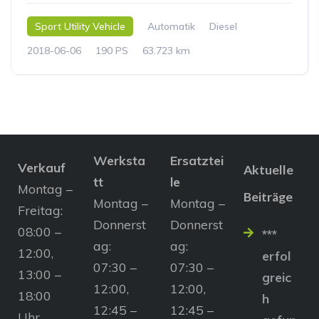
Sport Utility Vehicle
Automatik
Diesel
2018-06-06
190 PS
63.723 km
Werksta
Ersatztei
Verkauf
Aktuelle
tt
le
Montag –
Beiträge
Montag –
Montag –
Freitag:
Donnerst
Donnerst
08:00 –
***
ag:
ag:
12:00,
erfol
07:30 –
07:30 –
13:00 –
greic
12:00,
12:00,
18:00
h
12:45 –
12:45 –
Uhr