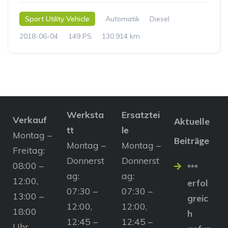
Sport Utility Vehicle
Automatik
Diesel
2018-06-04
149 PS
130.914 km
Werksta
Ersatztei
Verkauf
Aktuelle
tt
le
Montag –
Beiträge
Montag –
Montag –
Freitag:
Donnerst
Donnerst
08:00 –
***
ag:
ag:
12:00,
erfol
07:30 –
07:30 –
13:00 –
greic
12:00,
12:00,
18:00
h
12:45 –
12:45 –
Uhr