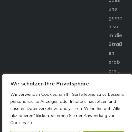
uns
geme
insa
m die
Straß
en
erob
ern…
Wir schätzen Ihre Privatsphäre
Wir verwenden Cookies, um Ihr Surferlebnis zu verbessern,
personalisierte Anzeigen oder Inhalte einzusetzen und
© E&S Motors GmbH,
unseren Datenverkehr zu analysieren. Wenn Sie auf „Alle
akzeptieren" klicken, stimmen Sie der Anwendung von
Linzer Straße 83 4240
Cookies zu.
Freistadt