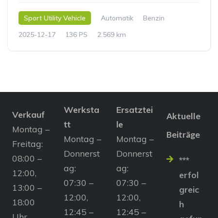
Sport Utility Vehicle
Automatik
Benzin
2025-12-17
136 PS
2.569 km
Werksta
Ersatztei
Verkauf
Aktuelle
tt
le
Montag –
Beiträge
Montag –
Montag –
Freitag:
Donnerst
Donnerst
08:00 –
***
ag:
ag:
12:00,
erfol
07:30 –
07:30 –
13:00 –
greic
12:00,
12:00,
18:00
h
12:45 –
12:45 –
Uhr