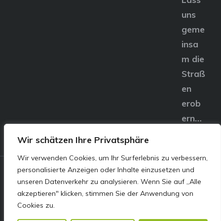
uns
geme
insa
m die
Straß
en
erob
ern…
Wir schätzen Ihre Privatsphäre
Wir verwenden Cookies, um Ihr Surferlebnis zu verbessern,
personalisierte Anzeigen oder Inhalte einzusetzen und
© E&S Motors GmbH,
unseren Datenverkehr zu analysieren. Wenn Sie auf „Alle
akzeptieren" klicken, stimmen Sie der Anwendung von
Linzer Straße 83 4240
Cookies zu.
Freistadt