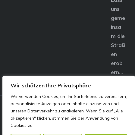
uns
geme
insa
m die
Straß
en
erob
ern…
Wir schätzen Ihre Privatsphäre
Wir verwenden Cookies, um Ihr Surferlebnis zu verbessern,
personalisierte Anzeigen oder Inhalte einzusetzen und
© E&S Motors GmbH,
unseren Datenverkehr zu analysieren. Wenn Sie auf „Alle
akzeptieren" klicken, stimmen Sie der Anwendung von
Linzer Straße 83 4240
Cookies zu.
Freistadt