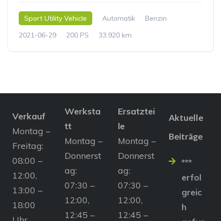
Sport Utility Vehicle
Automatik
Benzin
2021-06-29
200 PS
33.920 km
Werksta
Ersatztei
Verkauf
Aktuelle
tt
le
Montag –
Beiträge
Montag –
Montag –
Freitag:
Donnerst
Donnerst
08:00 –
***
ag:
ag:
12:00,
erfol
07:30 –
07:30 –
13:00 –
greic
12:00,
12:00,
18:00
h
12:45 –
12:45 –
Uhr