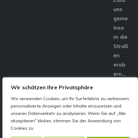
uns
geme
insa
m die
Straß
en
erob
ern…
Wir schätzen Ihre Privatsphäre
Wir verwenden Cookies, um Ihr Surferlebnis zu verbessern,
personalisierte Anzeigen oder Inhalte einzusetzen und
© E&S Motors GmbH,
unseren Datenverkehr zu analysieren. Wenn Sie auf „Alle
akzeptieren" klicken, stimmen Sie der Anwendung von
Linzer Straße 83 4240
Cookies zu.
Freistadt