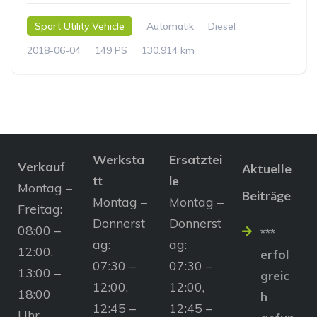
Sport Utility Vehicle
Automatik
Diesel
2018-06-04
149 PS
130.914 km
Werksta
Ersatztei
Verkauf
Aktuelle
tt
le
Montag –
Beiträge
Montag –
Montag –
Freitag:
Donnerst
Donnerst
08:00 –
***
ag:
ag:
12:00,
erfol
07:30 –
07:30 –
13:00 –
greic
12:00,
12:00,
18:00
h
12:45 –
12:45 –
Uhr