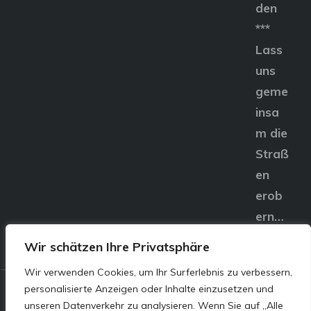
den
***
Lass
uns
geme
insa
m die
Straß
en
erob
ern…
Wir schätzen Ihre Privatsphäre
Wir verwenden Cookies, um Ihr Surferlebnis zu verbessern,
personalisierte Anzeigen oder Inhalte einzusetzen und
© E&S Motors GmbH,
unseren Datenverkehr zu analysieren. Wenn Sie auf „Alle