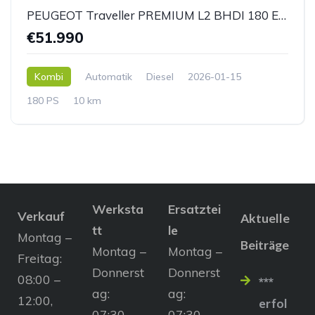
PEUGEOT Traveller PREMIUM L2 BHDI 180 EAT8 *AHK*
€51.990
Kombi
Automatik
Diesel
2026-01-15
180 PS
10 km
Werksta
Ersatztei
Verkauf
Aktuelle
tt
le
Montag –
Beiträge
Montag –
Montag –
Freitag:
Donnerst
Donnerst
08:00 –
***
ag:
ag:
12:00,
erfol
07:30 –
07:30 –