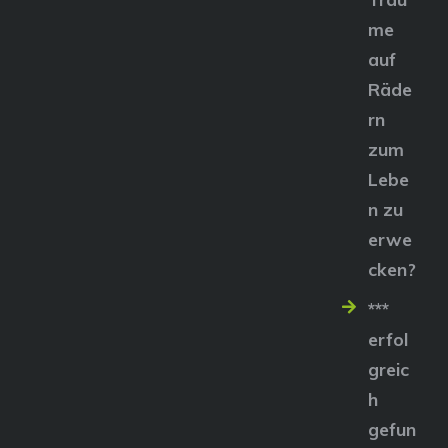
me
auf
Räde
rn
zum
Lebe
n zu
erwe
cken?
***
erfol
greic
h
gefun