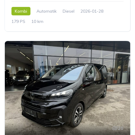
Kombi
Automatik
Diesel
2026-01-28
179 PS
10 km
20