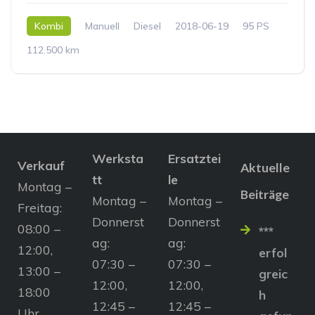
Kombi
Manuell
Diesel
2018-06-19
95 PS
112.500 km
Werksta
Ersatztei
Verkauf
Aktuelle
tt
le
Montag –
Beiträge
Montag –
Montag –
Freitag:
Donnerst
Donnerst
08:00 –
***
ag:
ag:
12:00,
erfol
07:30 –
07:30 –
13:00 –
greic
12:00,
12:00,
18:00
h
12:45 –
12:45 –
Uhr