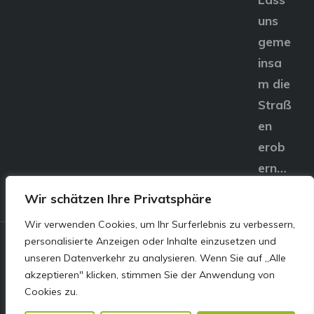
uns
geme
insa
m die
Straß
en
erob
ern…
Wir schätzen Ihre Privatsphäre
Wir verwenden Cookies, um Ihr Surferlebnis zu verbessern,
personalisierte Anzeigen oder Inhalte einzusetzen und
© E&S Motors GmbH,
unseren Datenverkehr zu analysieren. Wenn Sie auf „Alle
akzeptieren" klicken, stimmen Sie der Anwendung von
Linzer Straße 83 4240
Cookies zu.
Freistadt