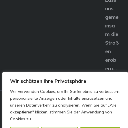
uns
geme
insa
m die
Straß
en
erob
ern…
Wir schätzen Ihre Privatsphäre
Wir verwenden Cookies, um Ihr Surferlebnis zu verbessern,
personalisierte Anzeigen oder Inhalte einzusetzen und
© E&S Motors GmbH,
unseren Datenverkehr zu analysieren. Wenn Sie auf „Alle
akzeptieren" klicken, stimmen Sie der Anwendung von
Linzer Straße 83 4240
Cookies zu.
Freistadt