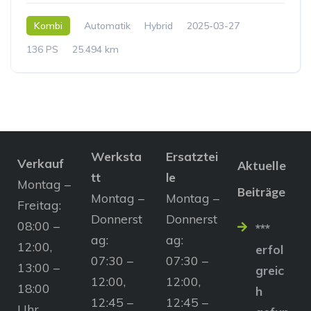
Kombi
Automatik
Hybrid
2025-03-27
136 PS
25.494 km
Werksta
Ersatztei
Verkauf
Aktuelle
tt
le
Montag –
Beiträge
Montag –
Montag –
Freitag:
Donnerst
Donnerst
08:00 –
***
ag:
ag:
12:00,
erfol
07:30 –
07:30 –
13:00 –
greic
12:00,
12:00,
18:00
h
12:45 –
12:45 –
Uhr